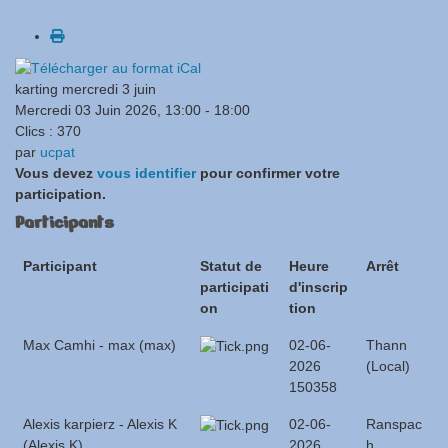
karting mercredi 3 juin
Mercredi 03 Juin 2026, 13:00 - 18:00
Clics
: 370
par
ucpat
Vous devez
vous identifier
pour confirmer votre
participation.
Participants
Participant
Statut de
Heure
Arrêt
participati
d'inscrip
on
tion
Max Camhi - max (max)
02-06-
Thann
2026
(Local)
150358
Alexis karpierz - Alexis K
02-06-
Ranspac
(Alexis K)
2026
h