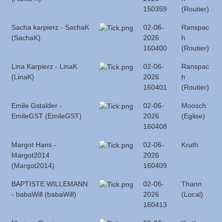
150359
(Routier)
Sacha karpierz - SachaK
02-06-
Ranspac
(SachaK)
2026
h
160400
(Routier)
Lina Karpierz - LinaK
02-06-
Ranspac
(LinaK)
2026
h
160401
(Routier)
Emile Gstalder -
02-06-
Moosch
EmileGST (EmileGST)
2026
(Eglise)
160408
Margot Hans -
02-06-
Kruth
Margot2014
2026
(Margot2014)
160409
BAPTISTE WILLEMANN
02-06-
Thann
- babaWill (babaWill)
2026
(Local)
160413