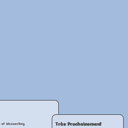
Très Prochainement
n et Wesserling