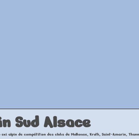
in
Sud Alsace
 ski alpin de compétition des clubs de Mulhouse, Kruth, Saint-Amarin, Than