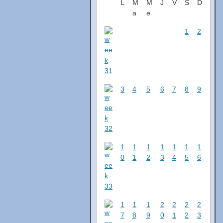
L
M
M
J
V
S
D
a
e
1
2
3
4
5
6
7
8
9
1
1
1
1
1
1
1
0
1
2
3
4
5
6
1
1
1
2
2
2
2
7
8
9
0
1
2
3