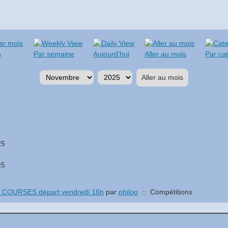
s
Par semaine
Aujourd'hui
Aller au mois
Par ca
Aller au mois
25
25
 COURSES départ vendredi 16h
par
philoo
:: Compétitions