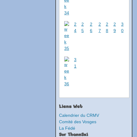
2
2
2
2
2
2
3
4
5
6
7
8
9
0
3
1
Liens Web
Calendrier du CRMV
Comité des Vosges
La Fédé
Sur ThannSki