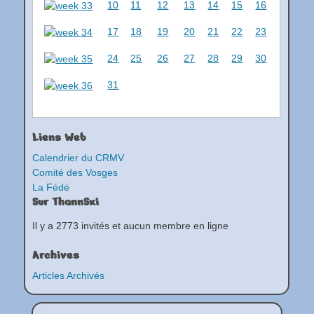
10
11
12
13
14
15
16
17
18
19
20
21
22
23
24
25
26
27
28
29
30
31
Liens Web
Calendrier du CRMV
Comité des Vosges
La Fédé
Sur ThannSki
Il y a 2773 invités et aucun membre en ligne
Archives
Articles Archivés