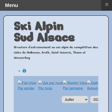
≡
Menu
Ski Alpin
Sud Alsace
Structure d'entrainement au ski alpin de compétition des
clubs de Mulhouse, Kruth, Saint-Amarin, Thann et
Wesserling
Par année
Par mois
Par semaine
Aujourd'hui
A