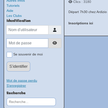
Autres Infos
Clics : 3180
Tutoriels
Aide
Départ 7h30 chez Ardizio
Les Clubs
Identification
Inscriptions ici
Nom d'utilisateur
Mot de passe
Afficher le mot de passe
Se souvenir de moi
S'identifier
Mot de passe perdu
S'enregistrer
Recherche
Rechercher