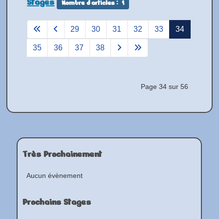
Stages
Nombre d'articles : 1
29
30
31
32
33
34
35
36
37
38
Page 34 sur 56
Très Prochainement
Aucun évènement
Prochains Stages