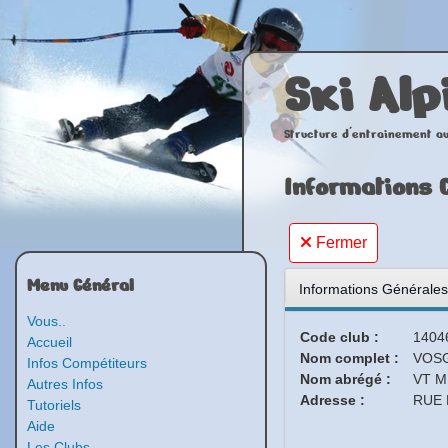
Ski Alp
Structure d'entrainement au
Informations 
Fermer
Menu Général
Informations Générales
Vous..
Code club :
1404
Accueil
Nom complet :
VOS
Infos Compétiteurs
Nom abrégé :
VT 
Autres Infos
Adresse :
RUE
Tutoriels
Aide
Les Clubs