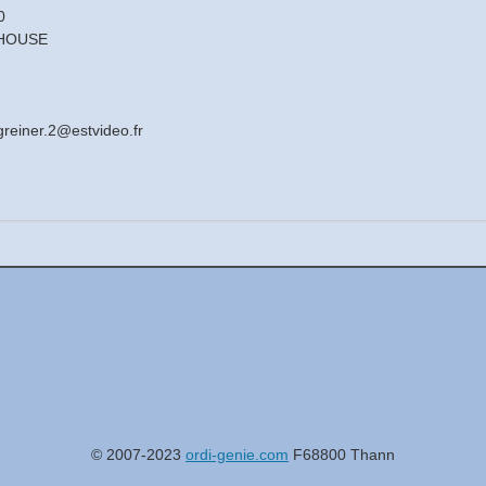
0
HOUSE
greiner.2@estvideo.fr
© 2007-2023
ordi-genie.com
F68800 Thann